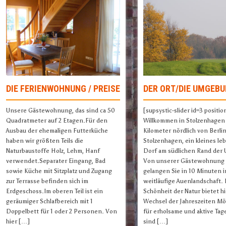
DIE FERIENWOHNUNG / PREISE
DER ORT/DIE UMGEB
Unsere Gästewohnung, das sind ca 50
[supsystic-slider id=3 positio
Quadratmeter auf 2 Etagen.Für den
Willkommen in Stolzenhagen
Ausbau der ehemaligen Futterküche
Kilometer nördlich von Berlin
haben wir größten Teils die
Stolzenhagen, ein kleines le
Naturbaustoffe Holz, Lehm, Hanf
Dorf am südlichen Rand der 
verwendet.Separater Eingang, Bad
Von unserer Gästewohnung 
sowie Küche mit Sitzplatz und Zugang
gelangen Sie in 10 Minuten i
zur Terrasse befinden sich im
weitläufige Auenlandschaft.
Erdgeschoss.Im oberen Teil ist ein
Schönheit der Natur bietet hi
geräumiger Schlafbereich mit 1
Wechsel der Jahreszeiten Mö
Doppelbett für 1 oder 2 Personen. Von
für erholsame und aktive Tage
hier […]
sind […]