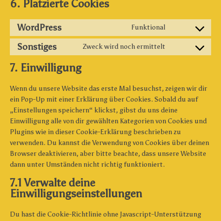
6. Platzierte Cookies
WordPress
Funktional
Consent
to
Sonstiges
Zweck wird noch ermittelt
Consent
service
to
7. Einwilligung
wordpress
service
sonstiges
Wenn du unsere Website das erste Mal besuchst, zeigen wir dir
ein Pop-Up mit einer Erklärung über Cookies. Sobald du auf
„Einstellungen speichern“ klickst, gibst du uns deine
Einwilligung alle von dir gewählten Kategorien von Cookies und
Plugins wie in dieser Cookie-Erklärung beschrieben zu
verwenden. Du kannst die Verwendung von Cookies über deinen
Browser deaktivieren, aber bitte beachte, dass unsere Website
dann unter Umständen nicht richtig funktioniert.
7.1 Verwalte deine
Einwilligungseinstellungen
Du hast die Cookie-Richtlinie ohne Javascript-Unterstützung