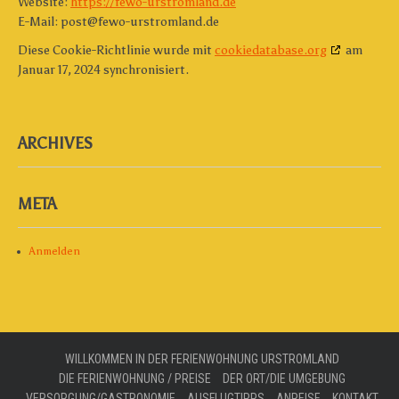
Website:
https://fewo-urstromland.de
E-Mail:
post@
fewo-urstromland.de
Diese Cookie-Richtlinie wurde mit
cookiedatabase.org
am
Januar 17, 2024 synchronisiert.
ARCHIVES
META
Anmelden
WILLKOMMEN IN DER FERIENWOHNUNG URSTROMLAND
DIE FERIENWOHNUNG / PREISE
DER ORT/DIE UMGEBUNG
VERSORGUNG/GASTRONOMIE
AUSFLUGTIPPS
ANREISE
KONTAKT