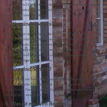
beauftragten Drittparteien platziert. In dem unten stehendem
Dokument informieren wir dich über die Verwendung von
Cookies auf unserer Website.
2. Was sind Cookies?
Ein Cookie ist eine einfache kleine Datei, die gemeinsam mit den
Seiten einer Internetadresse versendet und vom Webbrowser
auf dem PC oder einem anderen Gerät gespeichert werden kann.
Die darin gespeicherten Informationen können während
folgender Besuche zu unseren oder den Servern relevanter
Drittanbieter gesendet werden.
3. Was sind Skripte?
Ein Script ist ein Stück Programmcode, das benutzt wird, um
unserer Website Funktionalität und Interaktivität zu
ermöglichen. Dieser Code wird auf unseren Servern oder auf
deinem Gerät ausgeführt.
4. Was ist ein Web Beacon?