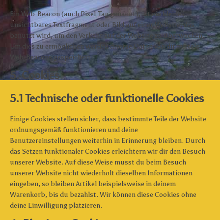
Ein Web-Beacon (auch Pixel-Tag genannt), ist ein kleines
unsichtbares Textfragment oder Bild auf einer Website, das
benutzt wird, um den Verkehr auf der Website zu überwachen.
Um dies zu ermöglichen werden diverse Daten von dir mittels
Web-Beacons gespeichert.
5. Cookies
5.1 Technische oder funktionelle Cookies
Einige Cookies stellen sicher, dass bestimmte Teile der Website
ordnungsgemäß funktionieren und deine
Benutzereinstellungen weiterhin in Erinnerung bleiben. Durch
das Setzen funktionaler Cookies erleichtern wir dir den Besuch
unserer Website. Auf diese Weise musst du beim Besuch
unserer Website nicht wiederholt dieselben Informationen
eingeben, so bleiben Artikel beispielsweise in deinem
Warenkorb, bis du bezahlst. Wir können diese Cookies ohne
deine Einwilligung platzieren.