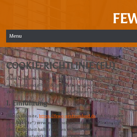
FE
Menu
COOKIE-RICHTLINIE (EU)
Diese Cookie-Richtlinie wurde zuletzt am Januar 17, 2024
aktualisiert und gilt für Bürger und Einwohner mit ständigem
Wohnsitz im Europäischen Wirtschaftsraum und der Schweiz.
1. Einführung
Unsere Website,
https://fewo-urstromland.de
(im folgenden:
„Die Website“) verwendet Cookies und ähnliche Technologien
(der Einfachheit halber werden all diese unter „Cookies“
zusammengefasst). Cookies werden außerdem von uns