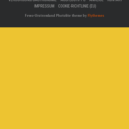
IMPRESSUM
COOKIE-RICHTLINIE (EU)
Fewo-Urstromland Photolite theme by
Flythemes