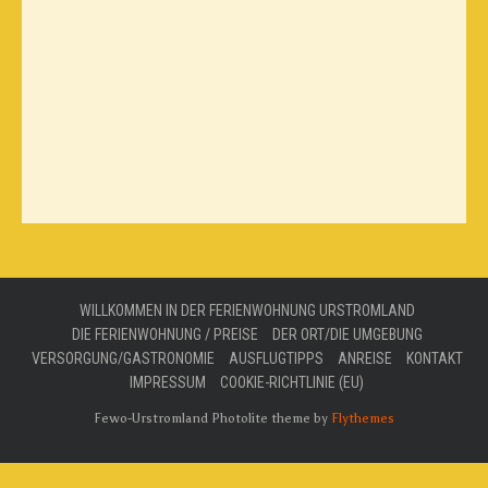
WILLKOMMEN IN DER FERIENWOHNUNG URSTROMLAND
DIE FERIENWOHNUNG / PREISE
DER ORT/DIE UMGEBUNG
VERSORGUNG/GASTRONOMIE
AUSFLUGTIPPS
ANREISE
KONTAKT
IMPRESSUM
COOKIE-RICHTLINIE (EU)
Fewo-Urstromland Photolite theme by
Flythemes