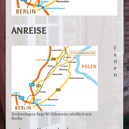
ANREISE
F
e
ri
e
n
Stolzenhagen liegt 80 Kilometer nördlich von
Berlin